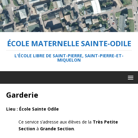
ÉCOLE MATERNELLE SAINTE-ODILE
L'ÉCOLE LIBRE DE SAINT-PIERRE, SAINT-PIERRE-ET-
MIQUELON
Garderie
Lieu : École Sainte Odile
Ce service s’adresse aux élèves de la
Très Petite
Section
à
Grande Section
.