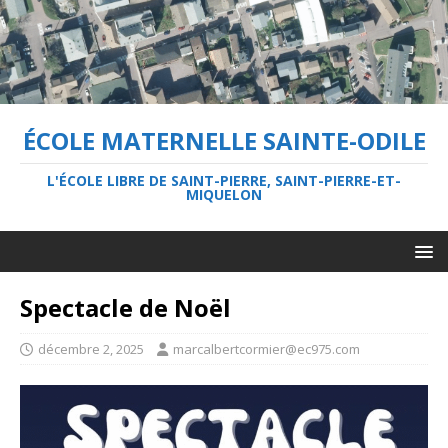
ÉCOLE MATERNELLE SAINTE-ODILE
L'ÉCOLE LIBRE DE SAINT-PIERRE, SAINT-PIERRE-ET-
MIQUELON
Spectacle de Noël
décembre 2, 2025
marcalbertcormier@ec975.com